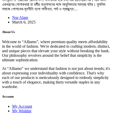
একধরনের পোশাকধারা যা ধর্মীয় অনুশাসনের সঙ্গে আধুনিকতার সমন্বয় ঘটায়। মুসলিম
সমাজে পোশাকের মূলনীতি হলো শালীনতা, পর্দা ও স্বাচ্ছন্দ্য…
Nur Alam
March 6, 2025
About Us
Welcome to “Alliamo”, where premium quality meets affordability
in the world of fashion. We're dedicated to crafting modern, distinct,
and unique pieces that elevate your style without breaking the bank.
Our philosophy revolves around the belief that simplicity is the
ultimate sophistication.
At “Alliamo” we understand that fashion is not just about trends; it's
about expressing your individuality with confidence. That's why
each of our products is meticulously designed to embody simplicity
with a touch of elegance, making them versatile staples in any
wardrobe.
Account
My Account
My Wishlist