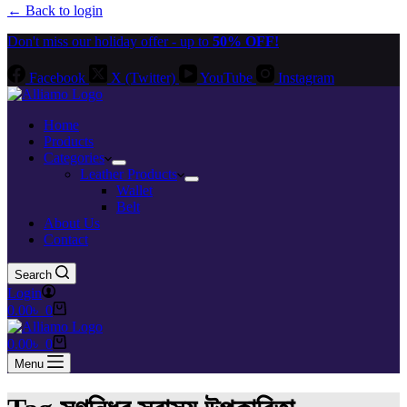
← Back to login
Don't miss our holiday offer - up to
50% OFF!
Facebook
X (Twitter)
YouTube
Instagram
Home
Products
Categories
Leather Products
Wallet
Belt
About Us
Contact
Search
Login
Shopping
0.00
৳
0
cart
Shopping
0.00
৳
0
cart
Menu