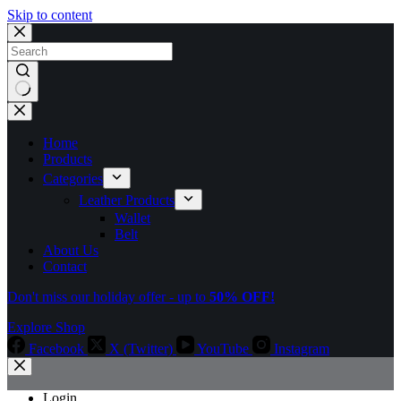
Skip to content
No
results
Home
Products
Categories
Leather Products
Wallet
Belt
About Us
Contact
Don't miss our holiday offer - up to
50% OFF!
Explore Shop
Facebook
X (Twitter)
YouTube
Instagram
Login