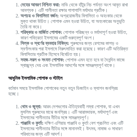
দেহের আবরণ নিশ্চিত করা:
নাভি থেকে হাঁটুর নিচ পর্যন্ত অংশ আবৃত রাখা
আবশ্যক। এটি শালীনতা রক্ষার পাশাপাশি মর্যাদার প্রতীক।
অপচয় ও বিলাসিতা বর্জন:
অপ্রয়োজনীয় বিলাসিতা ও অহংকার থেকে
মুক্ত থাকা উচিত। পোশাক এমন হওয়া উচিত, যা অহংকারের অনুভূতি
তৈরি না করে।
পরিষ্কার ও মার্জিত পোশাক:
পোশাক পরিচ্ছন্ন ও মর্যাদাপূর্ণ হওয়া উচিত,
কারণ পবিত্রতা ইসলামের একটি গুরুত্বপূর্ণ অংশ।
সিল্ক ও স্বর্ণের ব্যবহার নিষিদ্ধ:
পুরুষদের জন্য রেশমের কাপড় ও
স্বর্ণালংকার পরা ইসলামে নিরুৎসাহিত করা হয়েছে। কারণ এটি অতিরিক্ত
বিলাসিতার প্রতীক হিসেবে বিবেচিত হয়।
সহজ-সরল ও সংযত পোশাক:
পোশাক এমন হতে হবে যা দৈনন্দিন কাজে
স্বাচ্ছন্দ্য দেয় এবং ইসলামিক আদর্শের সঙ্গে সামঞ্জস্যপূর্ণ থাকে।
আধুনিক ইসলামিক পোশাক ও স্টাইল
বর্তমান সময়ে ইসলামিক পোশাকের নতুন নতুন ডিজাইন ও ফ্যাশন জনপ্রিয়
হচ্ছে।
থোব ও জুব্বা:
আরব দেশগুলোর ঐতিহ্যবাহী লম্বা পোশাক, যা এখন
মুসলিম পুরুষদের মাঝে জনপ্রিয়। এটি আরামদায়ক, মর্যাদাপূর্ণ এবং
ইসলামের শালীনতার নীতির সঙ্গে সামঞ্জস্যপূর্ণ।
পাঞ্জাবি ও কুর্তা:
দক্ষিণ এশিয়ায় পাঞ্জাবি ও কুর্তা বেশ প্রচলিত এবং এটি
ইসলামের শালীনতার নীতির সঙ্গে মানানসই। উৎসব, নামাজ ও সাধারণ
পরিধানের জন্য এটি আদর্শ।