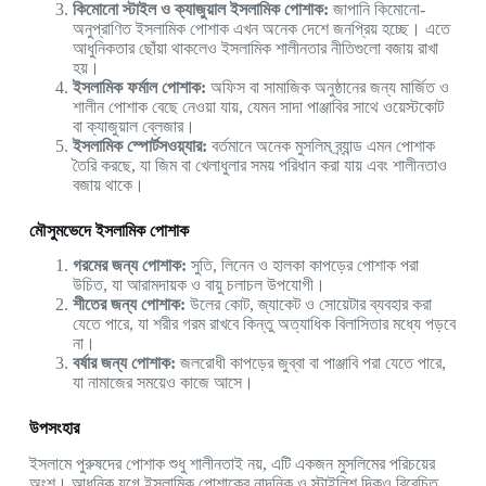
কিমোনো স্টাইল ও ক্যাজুয়াল ইসলামিক পোশাক:
জাপানি কিমোনো-
অনুপ্রাণিত ইসলামিক পোশাক এখন অনেক দেশে জনপ্রিয় হচ্ছে। এতে
আধুনিকতার ছোঁয়া থাকলেও ইসলামিক শালীনতার নীতিগুলো বজায় রাখা
হয়।
ইসলামিক ফর্মাল পোশাক:
অফিস বা সামাজিক অনুষ্ঠানের জন্য মার্জিত ও
শালীন পোশাক বেছে নেওয়া যায়, যেমন সাদা পাঞ্জাবির সাথে ওয়েস্টকোট
বা ক্যাজুয়াল ব্লেজার।
ইসলামিক স্পোর্টসওয়্যার:
বর্তমানে অনেক মুসলিম ব্র্যান্ড এমন পোশাক
তৈরি করছে, যা জিম বা খেলাধুলার সময় পরিধান করা যায় এবং শালীনতাও
বজায় থাকে।
মৌসুমভেদে ইসলামিক পোশাক
গরমের জন্য পোশাক:
সুতি, লিনেন ও হালকা কাপড়ের পোশাক পরা
উচিত, যা আরামদায়ক ও বায়ু চলাচল উপযোগী।
শীতের জন্য পোশাক:
উলের কোট, জ্যাকেট ও সোয়েটার ব্যবহার করা
যেতে পারে, যা শরীর গরম রাখবে কিন্তু অত্যাধিক বিলাসিতার মধ্যে পড়বে
না।
বর্ষার জন্য পোশাক:
জলরোধী কাপড়ের জুব্বা বা পাঞ্জাবি পরা যেতে পারে,
যা নামাজের সময়েও কাজে আসে।
উপসংহার
ইসলামে পুরুষদের পোশাক শুধু শালীনতাই নয়, এটি একজন মুসলিমের পরিচয়ের
অংশ। আধুনিক যুগে ইসলামিক পোশাকের নান্দনিক ও স্টাইলিশ দিকও বিবেচিত