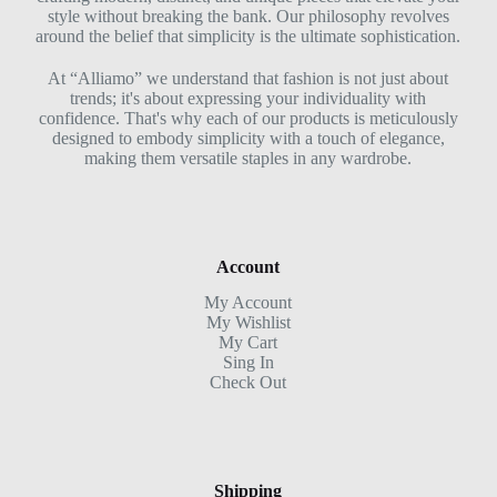
style without breaking the bank. Our philosophy revolves
around the belief that simplicity is the ultimate sophistication.
At “Alliamo” we understand that fashion is not just about
trends; it's about expressing your individuality with
confidence. That's why each of our products is meticulously
designed to embody simplicity with a touch of elegance,
making them versatile staples in any wardrobe.
Account
My Account
My Wishlist
My Cart
Sing In
Check Out
Shipping