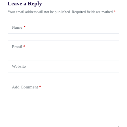
Leave a Reply
Your email address will not be published.
Required fields are marked
*
Name
*
Email
*
Website
Add Comment
*