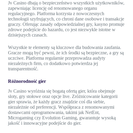
Jv Casino dbają o bezpieczeństwo wszystkich użytkowników,
zapewniając licencję od renomowanego organu
regulacyjnego. Platforma korzysta z nowoczesnych
technologii szyfrujących, co chroni dane osobowe i transakcje
graczy. Oferując zasady odpowiedzialnej gry, kasyno promuje
zdrowe podejście do hazardu, co jest niezwykle istotne w
dzisiejszych czasach.
Wszystkie te elementy są kluczowe dla budowania zaufania.
Gracze mogą być pewni, że ich środki są bezpieczne, a gry są
uczciwe. Platforma regularnie przeprowadza audyty
niezależnych firm, co dodatkowo potwierdza jej
transparentność.
Różnorodność gier
Jv Casino wyróżnia się bogatą ofertą gier, która obejmuje
sloty, gry stołowe oraz opcje live. Zróżnicowanie kategorii
gier sprawia, że każdy gracz znajdzie coś dla siebie,
niezależnie od preferencji. Współpraca z renomowanymi
dostawcami oprogramowania, takimi jak NetEnt,
Microgaming czy Evolution Gaming, gwarantuje wysoką
jakość i innowacyjne podejście do gier.