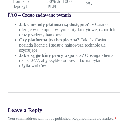
Bonus na
50% do 1000
25x
depozyt
PLN
FAQ – Często zadawane pytania
Jakie metody płatności są dostępne?
Jv Casino
oferuje wiele opcji, w tym karty kredytowe, e-portfele
oraz przelewy bankowe.
Czy platforma jest bezpieczna?
Tak, Jv Casino
posiada licencję i stosuje najnowsze technologie
szyfrujące.
Jakie są godziny pracy wsparcia?
Obsługa klienta
działa 24/7, aby szybko odpowiadać na pytania
użytkowników.
Leave a Reply
Your email address will not be published.
Required fields are marked
*