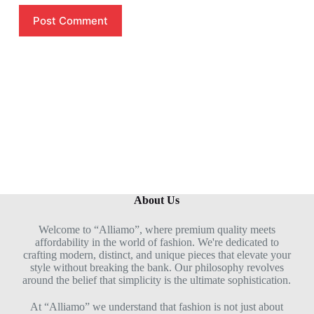
Post Comment
About Us
Welcome to “Alliamo”, where premium quality meets
affordability in the world of fashion. We're dedicated to
crafting modern, distinct, and unique pieces that elevate your
style without breaking the bank. Our philosophy revolves
around the belief that simplicity is the ultimate sophistication.
At “Alliamo” we understand that fashion is not just about