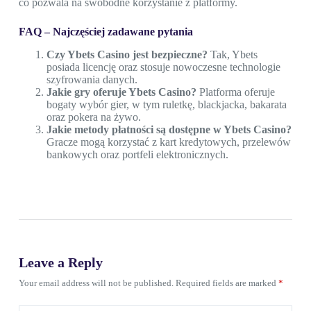
co pozwala na swobodne korzystanie z platformy.
FAQ – Najczęściej zadawane pytania
Czy Ybets Casino jest bezpieczne?
Tak, Ybets
posiada licencję oraz stosuje nowoczesne technologie
szyfrowania danych.
Jakie gry oferuje Ybets Casino?
Platforma oferuje
bogaty wybór gier, w tym ruletkę, blackjacka, bakarata
oraz pokera na żywo.
Jakie metody płatności są dostępne w Ybets Casino?
Gracze mogą korzystać z kart kredytowych, przelewów
bankowych oraz portfeli elektronicznych.
Leave a Reply
Your email address will not be published.
Required fields are marked
*