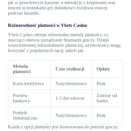
jak w prawdziwym kasynie, a interakcja z krupierami oraz
innymi uczestnikami gry dodatkowo zwiększa emocje
podczas hazardu.
Różnorodność płatności w Ybets Casino
Ybets Casino oferuje różnorodne metody płatności, co
znacząco ułatwia zarządzanie finansami graczy. Dzięki
wszechstronnej infrastrukturze płatniczej, użytkownicy mogą
korzystać z popularnych opcji, takich jak:
Metoda
Czas realizacji
Opłaty
płatności
Karta kredytowa
Natychmiastowo
Brak
Przelew
Zależne od
1-3 dni robocze
bankowy
banku
Portfele
Natychmiastowo
Brak
elektroniczne
Każda z opcji płatności jest dostosowana do potrzeb graczy,