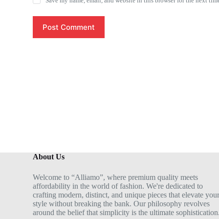
Save my name, email, and website in this browser for the next tim
Post Comment
About Us
Welcome to “Alliamo”, where premium quality meets
affordability in the world of fashion. We're dedicated to
crafting modern, distinct, and unique pieces that elevate you
style without breaking the bank. Our philosophy revolves
around the belief that simplicity is the ultimate sophistication