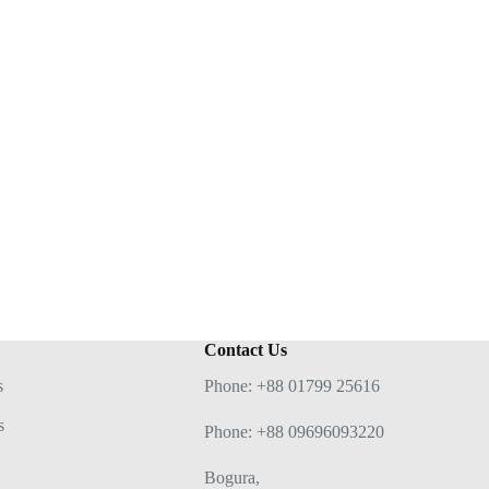
Contact Us
s
Phone: +88 01799 25616
s
Phone: +88 09696093220
Bogura,