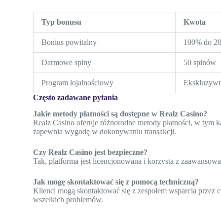
Typ bonusu
Kwota
Bonius powitalny
100% do 2
Darmowe spiny
50 spinów
Program lojalnościowy
Ekskluzywn
Często zadawane pytania
Jakie metody płatności są dostępne w Realz Casino?
Realz Casino oferuje różnorodne metody płatności, w tym k
zapewnia wygodę w dokonywaniu transakcji.
Czy Realz Casino jest bezpieczne?
Tak, platforma jest licencjonowana i korzysta z zaawanso
Jak mogę skontaktować się z pomocą techniczną?
Klienci mogą skontaktować się z zespołem wsparcia przez cz
wszelkich problemów.