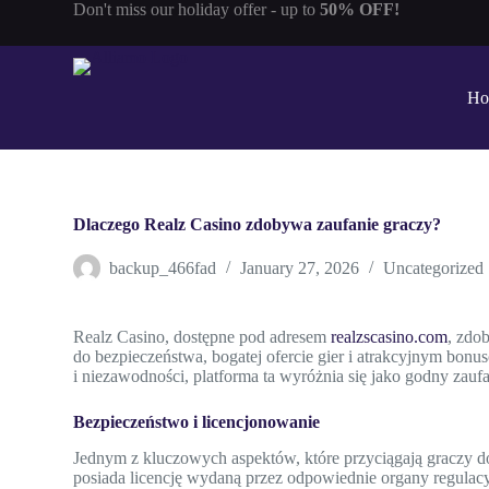
Don't miss our holiday offer - up to
50% OFF!
S
k
i
p
Ho
t
o
c
o
n
t
e
Dlaczego Realz Casino zdobywa zaufanie graczy?
n
t
backup_466fad
January 27, 2026
Uncategorized
Realz Casino, dostępne pod adresem
realzscasino.com
, zdo
do bezpieczeństwa, bogatej ofercie gier i atrakcyjnym bon
i niezawodności, platforma ta wyróżnia się jako godny zau
Bezpieczeństwo i licencjonowanie
Jednym z kluczowych aspektów, które przyciągają graczy do
posiada licencję wydaną przez odpowiednie organy regulacy