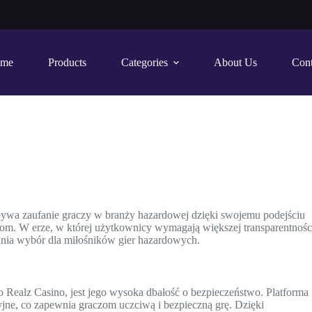
me
Products
Categories
About Us
Cont
bywa zaufanie graczy w branży hazardowej dzięki swojemu podejściu
usom. W erze, w której użytkownicy wymagają większej transparentnośc
fania wybór dla miłośników gier hazardowych.
 Realz Casino, jest jego wysoka dbałość o bezpieczeństwo. Platforma
jne, co zapewnia graczom uczciwą i bezpieczną grę. Dzięki