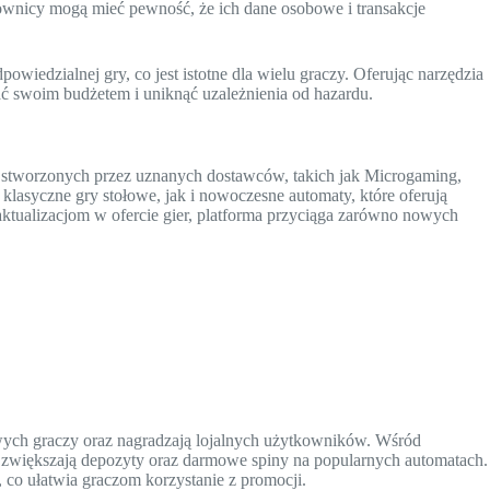
wnicy mogą mieć pewność, że ich dane osobowe i transakcje
.
wiedzialnej gry, co jest istotne dla wielu graczy. Oferując narzędzia
ć swoim budżetem i uniknąć uzależnienia od hazardu.
r stworzonych przez uznanych dostawców, takich jak Microgaming,
klasyczne gry stołowe, jak i nowoczesne automaty, które oferują
ktualizacjom w ofercie gier, platforma przyciąga zarówno nowych
owych graczy oraz nagradzają lojalnych użytkowników. Wśród
 zwiększają depozyty oraz darmowe spiny na popularnych automatach.
e, co ułatwia graczom korzystanie z promocji.