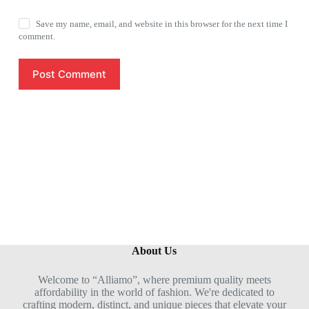
Save my name, email, and website in this browser for the next time I
comment.
Post Comment
About Us
Welcome to “Alliamo”, where premium quality meets
affordability in the world of fashion. We're dedicated to
crafting modern, distinct, and unique pieces that elevate your