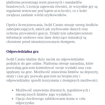
platforma przestrzega norm prawnych i standardów
branżowych. Licencja zapewnia również, że wszystkie gry są
regularnie testowane pod kątem uczciwości, co z kolei
zwiększa zaufanie wśród użytkowników.
Oprócz licencjonowania, Iwild Casino stosuje szereg środków
zabezpieczających, takich jak szyfrowanie danych oraz
ochrona prywatności graczy. Dzięki tym zabezpieczeniom
informacje osobowe oraz dane dotyczące transakcji są
chronione przed nieautoryzowanym dostępem.
Odpowiedzialna gra
Iwild Casino kładzie duży nacisk na odpowiedzialne
podejście do gier online. Platforma oferuje narzędzia, które
pozwalają graczom kontrolować swoje wydatki oraz czas
spędzany na grze. Możliwość ustawienia limitów na depozyty,
straty i czas gry pozwala graczom na bezpieczny i
odpowiedzialny sposób korzystania z dostępnych możliwości.
Możliwość ustawienia dziennych, tygodniowych i
miesięcznych limitów jego wydatków.
Opcja chwilowego zablokowania konta w celu
odpoczynku.