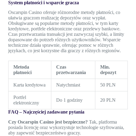
System płatności i wsparcie gracza
Oscarspin Casino oferuje różnorodne metody płatności, co
ułatwia graczom realizację depozytów oraz wypłat.
Obsługiwane są popularne metody płatności, w tym karty
kredytowe, portfele elektroniczne oraz przelewy bankowe.
Czas przetwarzania transakcji jest zazwyczaj szybki, a limity
dopasowane do potrzeb różnych użytkowników. Wsparcie
techniczne działa sprawnie, oferując pomoc w różnych
językach, co jest korzystne dla graczy z różnych regionów.
Metoda
Czas
Min.
płatności
przetwarzania
depozyt
Karta kredytowa
Natychmiast
50 PLN
Portfel
Do 1 godziny
20 PLN
elektroniczny
FAQ – Najczęściej zadawane pytania
Czy Oscarspin Casino jest bezpieczne?
Tak, platforma
posiada licencję oraz wykorzystuje technologie szyfrowania,
aby zapewnić bezpieczeństwo graczy.