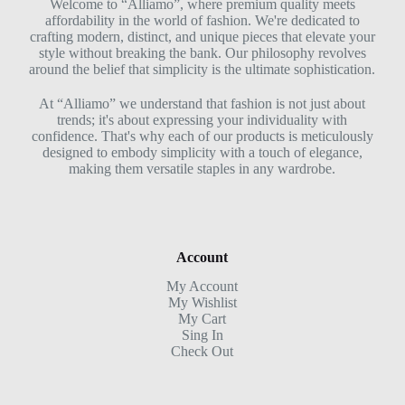
Welcome to “Alliamo”, where premium quality meets
affordability in the world of fashion. We're dedicated to
crafting modern, distinct, and unique pieces that elevate your
style without breaking the bank. Our philosophy revolves
around the belief that simplicity is the ultimate sophistication.
At “Alliamo” we understand that fashion is not just about
trends; it's about expressing your individuality with
confidence. That's why each of our products is meticulously
designed to embody simplicity with a touch of elegance,
making them versatile staples in any wardrobe.
Account
My Account
My Wishlist
My Cart
Sing In
Check Out