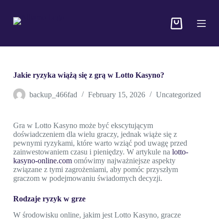
S
k
i
p
t
o
c
o
Jakie ryzyka wiążą się z grą w Lotto Kasyno?
n
t
backup_466fad
February 15, 2026
Uncategorized
e
n
t
Gra w Lotto Kasyno może być ekscytującym
doświadczeniem dla wielu graczy, jednak wiąże się z
pewnymi ryzykami, które warto wziąć pod uwagę przed
zainwestowaniem czasu i pieniędzy. W artykule na
lotto-
kasyno-online.com
omówimy najważniejsze aspekty
związane z tymi zagrożeniami, aby pomóc przyszłym
graczom w podejmowaniu świadomych decyzji.
Rodzaje ryzyk w grze
W środowisku online, jakim jest Lotto Kasyno, gracze