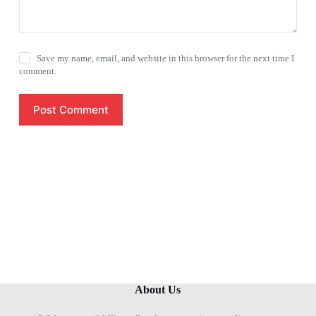
Save my name, email, and website in this browser for the next time I
comment.
Post Comment
About Us