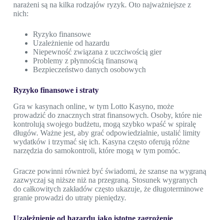
narażeni są na kilka rodzajów ryzyk. Oto najważniejsze z
nich:
Ryzyko finansowe
Uzależnienie od hazardu
Niepewność związana z uczciwością gier
Problemy z płynnością finansową
Bezpieczeństwo danych osobowych
Ryzyko finansowe i straty
Gra w kasynach online, w tym Lotto Kasyno, może
prowadzić do znacznych strat finansowych. Osoby, które nie
kontrolują swojego budżetu, mogą szybko wpaść w spiralę
długów. Ważne jest, aby grać odpowiedzialnie, ustalić limity
wydatków i trzymać się ich. Kasyna często oferują różne
narzędzia do samokontroli, które mogą w tym pomóc.
Gracze powinni również być świadomi, że szanse na wygraną
zazwyczaj są niższe niż na przegraną. Stosunek wygranych
do całkowitych zakładów często ukazuje, że długoterminowe
granie prowadzi do utraty pieniędzy.
Uzależnienie od hazardu jako istotne zagrożenie