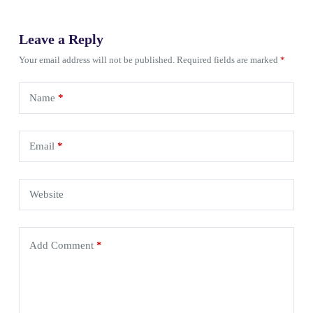
Leave a Reply
Your email address will not be published.
Required fields are marked
*
Name
*
Email
*
Website
Add Comment
*