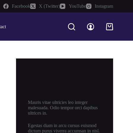
Facebook
X (Twitter)
YouTube
Instagram
act
New Cloth Technologies
Mauris vitae ultricies leo integer
malesuada. Odio tempor orci dapibus
ultrices in.
Egestas diam in arcu cursus euismod
dictum purus viverra accumsan in nisl.