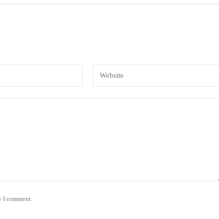
*
Website
e I comment.