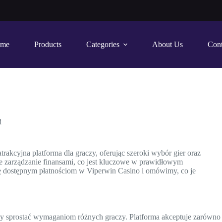
me
Products
Categories
About Us
Cont
d
trakcyjna platforma dla graczy, oferując szeroki wybór gier oraz
e zarządzanie finansami, co jest kluczowe w prawidłowym
ę dostępnym płatnościom w Viperwin Casino i omówimy, co je
by sprostać wymaganiom różnych graczy. Platforma akceptuje zarówno