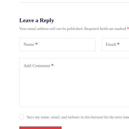
Leave a Reply
Your email address will not be published.
Required fields are marked
Name
*
Email
*
Add Comment
*
Save my name, email, and website in this browser for the next tim