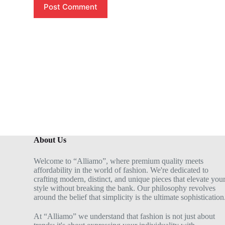
Post Comment
About Us
Welcome to “Alliamo”, where premium quality meets
affordability in the world of fashion. We're dedicated to
crafting modern, distinct, and unique pieces that elevate you
style without breaking the bank. Our philosophy revolves
around the belief that simplicity is the ultimate sophistication
At “Alliamo” we understand that fashion is not just about