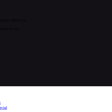
pibus ultrices in.
san in nisl.
ecial