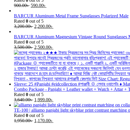
Rated
0
out of 5
900.00
৳
590.00
৳
BARCUR Aluminum Metal Frame Sunglasses Polarized Male
Rated
0
out of 5
3,200.00
৳
2,200.00
৳
BARCUR Aluminum Magnesium Vintage Round Sunglasses 
Rated
0
out of 5
3,500.00
৳
2,500.00
৳
Combo Package - Panjabi + Leather wallet + Watch + Attar + Tupi 
Rated
0
out of 5
3,640.00
৳
1,999.00
৳
TE-100 | alliamo panjabi light skyblue print contrast matching 
Rated
0
out of 5
1,950.00
৳
1,170.00
৳