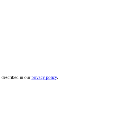
s described in our
privacy policy
.