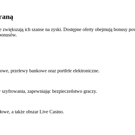
raną
większają ich szanse na zyski. Dostępne oferty obejmują bonusy powi
 bonusów.
towe, przelewy bankowe oraz portfele elektroniczne.
y szyfrowania, zapewniając bezpieczeństwo graczy.
łowe, a także obszar Live Casino.