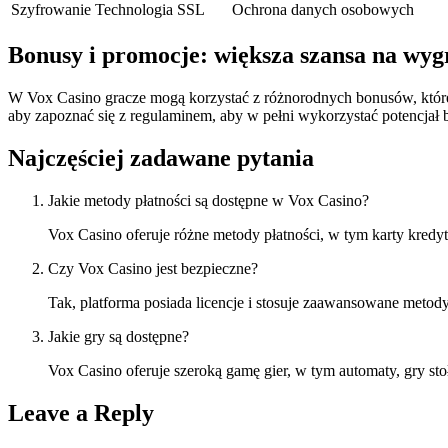
Szyfrowanie
Technologia SSL
Ochrona danych osobowych
Bonusy i promocje: większa szansa na wyg
W Vox Casino gracze mogą korzystać z różnorodnych bonusów, które z
aby zapoznać się z regulaminem, aby w pełni wykorzystać potencjał
Najczęściej zadawane pytania
Jakie metody płatności są dostępne w Vox Casino?
Vox Casino oferuje różne metody płatności, w tym karty kredy
Czy Vox Casino jest bezpieczne?
Tak, platforma posiada licencje i stosuje zaawansowane metod
Jakie gry są dostępne?
Vox Casino oferuje szeroką gamę gier, w tym automaty, gry sto
Leave a Reply