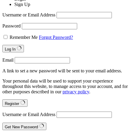
Sign Up
Username or Email Address
Password
Remember Me
Forgot Password?
Log In
Email
A link to set a new password will be sent to your email address.
Your personal data will be used to support your experience
throughout this website, to manage access to your account, and for
other purposes described in our
privacy policy
.
Register
Username or Email Address
Get New Password