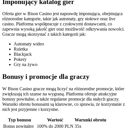
Imponujący katalog gier
Oferta gier w Bison Casino jest naprawdę imponująca, obejmująca
różnorodne kategorie, takie jak automaty, gry stołowe oraz live
casino. Platforma współpracuje z czołowymi dostawcami, co
zapewnia wysoką jakość gier oraz możliwość odkrywania nowości.
Gracze mogą skorzystać z takich kategorii jak:
Automaty wideo
Ruletka
Blackjack
Pokery
Gry na żywo
Bonusy i promocje dla graczy
W Bison Casino gracze mogą liczyć na różnorodne promocje, które
zwiększają ich szanse na wygraną. Platforma oferuje atrakcyjne
bonusy powitalne, a także regularne promocje dla stałych graczy.
Warunki obrotu bonusami są klarowne, co sprawia, że korzystanie z
nich jest przyjemne i korzystne.
Typ bonusu
Wartość
Warunki obrotu
Bonus powitalny
100% do 2000 PLN
35x