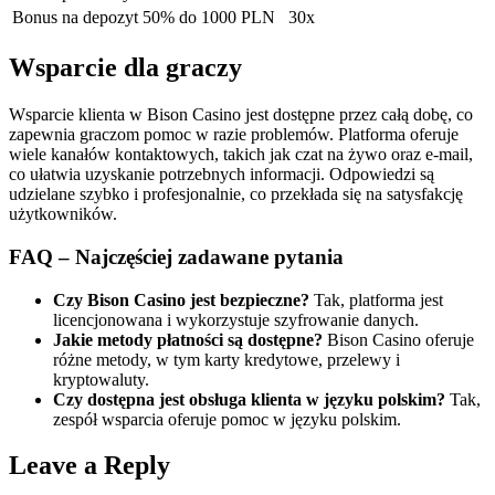
Bonus na depozyt
50% do 1000 PLN
30x
Wsparcie dla graczy
Wsparcie klienta w Bison Casino jest dostępne przez całą dobę, co
zapewnia graczom pomoc w razie problemów. Platforma oferuje
wiele kanałów kontaktowych, takich jak czat na żywo oraz e-mail,
co ułatwia uzyskanie potrzebnych informacji. Odpowiedzi są
udzielane szybko i profesjonalnie, co przekłada się na satysfakcję
użytkowników.
FAQ – Najczęściej zadawane pytania
Czy Bison Casino jest bezpieczne?
Tak, platforma jest
licencjonowana i wykorzystuje szyfrowanie danych.
Jakie metody płatności są dostępne?
Bison Casino oferuje
różne metody, w tym karty kredytowe, przelewy i
kryptowaluty.
Czy dostępna jest obsługa klienta w języku polskim?
Tak,
zespół wsparcia oferuje pomoc w języku polskim.
Leave a Reply