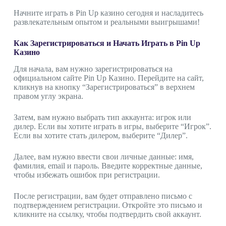
Начните играть в Pin Up казино сегодня и насладитесь
развлекательным опытом и реальными выигрышами!
Как Зарегистрироваться и Начать Играть в Pin Up
Казино
Для начала, вам нужно зарегистрироваться на
официальном сайте Pin Up Казино. Перейдите на сайт,
кликнув на кнопку “Зарегистрироваться” в верхнем
правом углу экрана.
Затем, вам нужно выбрать тип аккаунта: игрок или
дилер. Если вы хотите играть в игры, выберите “Игрок”.
Если вы хотите стать дилером, выберите “Дилер”.
Далее, вам нужно ввести свои личные данные: имя,
фамилия, email и пароль. Введите корректные данные,
чтобы избежать ошибок при регистрации.
После регистрации, вам будет отправлено письмо с
подтверждением регистрации. Откройте это письмо и
кликните на ссылку, чтобы подтвердить свой аккаунт.