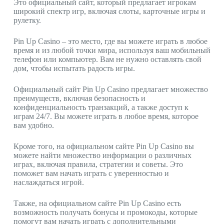
Это официальный сайт, который предлагает игрокам
широкий спектр игр, включая слоты, карточные игры и
рулетку.
Pin Up Casino – это место, где вы можете играть в любое
время и из любой точки мира, используя ваш мобильный
телефон или компьютер. Вам не нужно оставлять свой
дом, чтобы испытать радость игры.
Официальный сайт Pin Up Casino предлагает множество
преимуществ, включая безопасность и
конфиденциальность транзакций, а также доступ к
играм 24/7. Вы можете играть в любое время, которое
вам удобно.
Кроме того, на официальном сайте Pin Up Casino вы
можете найти множество информации о различных
играх, включая правила, стратегии и советы. Это
поможет вам начать играть с уверенностью и
наслаждаться игрой.
Также, на официальном сайте Pin Up Casino есть
возможность получать бонусы и промокоды, которые
помогут вам начать играть с дополнительными