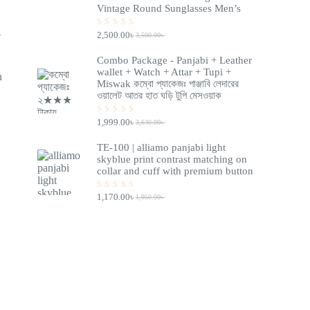
0
Vintage Round Sunglasses Men’s
o
u
t
R
e
2,500.00
৳
o
3,500.00
৳
a
f
t
5
e
Combo Package - Panjabi + Leather
d
0
wallet + Watch + Attar + Tupi +
n
o
Miswak কম্বো প্যাকেজঃ পাঞ্জাবি লেদারের
u
t
ওয়ালেট আতর হাত ঘড়ি টুপি মেসওয়াক
o
f
5
R
1,999.00
৳
3,640.00
৳
a
t
e
TE-100 | alliamo panjabi light
d
0
skyblue print contrast matching on
o
collar and cuff with premium button
u
t
o
R
f
1,170.00
৳
1,950.00
৳
a
5
t
e
d
0
o
u
t
o
f
5