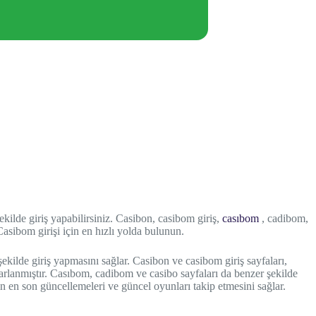
ekilde giriş yapabilirsiniz. Casibon, casibom giriş,
casıbom
, cadibom,
asibom girişi için en hızlı yolda bulunun.
 şekilde giriş yapmasını sağlar. Casibon ve casibom giriş sayfaları,
asarlanmıştır. Casıbom, cadibom ve casibo sayfaları da benzer şekilde
n en son güncellemeleri ve güncel oyunları takip etmesini sağlar.