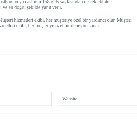
 casibom veya casibom 158 giriş sayfasından destek ekibine
lı ve en doğru şekilde yanıt verir.
teri hizmetleri ekibi, her müşteriye özel bir yardımcı olur. Müşteri
hizmetleri ekibi, her müşteriye özel bir deneyim sunar.
*
Website