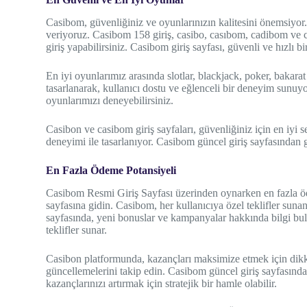
Casibom, güvenliğiniz ve oyunlarınızın kalitesini önemsiyor.
veriyoruz. Casibom 158 giriş, casibo, casıbom, cadibom ve c
giriş yapabilirsiniz. Casibom giriş sayfası, güvenli ve hızlı 
En iyi oyunlarımız arasında slotlar, blackjack, poker, bakarat
tasarlanarak, kullanıcı dostu ve eğlenceli bir deneyim sunuyo
oyunlarımızı deneyebilirsiniz.
Casibon ve casibom giriş sayfaları, güvenliğiniz için en iyi 
deneyimi ile tasarlanıyor. Casibom güncel giriş sayfasından g
En Fazla Ödeme Potansiyeli
Casibom Resmi Giriş Sayfası üzerinden oynarken en fazla öde
sayfasına gidin. Casibom, her kullanıcıya özel teklifler suna
sayfasında, yeni bonuslar ve kampanyalar hakkında bilgi bulab
teklifler sunar.
Casibon platformunda, kazançları maksimize etmek için dikkat
güncellemelerini takip edin. Casibom güncel giriş sayfasında, 
kazançlarınızı artırmak için stratejik bir hamle olabilir.