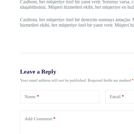
Casibom, her müşteriye özel bir yanıt verir. Sorunuz varsa,
ulaşabilirsiniz. Müşteri hizmetleri ekibi, her müşteriye en hız
Casibom, her müşteriye özel bir deneyim sunmayı amaçlar. Müş
hizmetleri ekibi, her müşteriye özel bir yanıt verir. Müşteri 
Leave a Reply
Your email address will not be published.
Required fields are marked
Name
*
Email
*
Add Comment
*