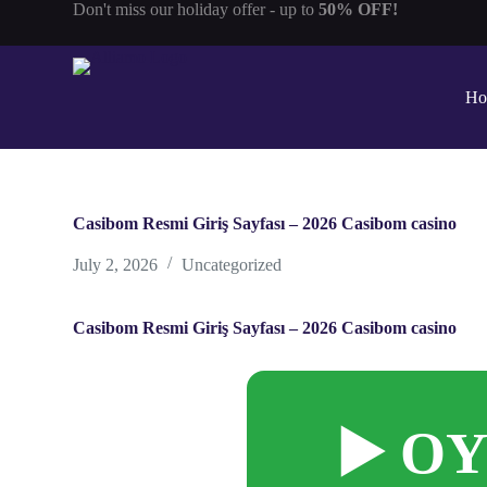
Don't miss our holiday offer - up to
50% OFF!
S
k
i
p
Ho
t
o
c
o
n
t
e
Casibom Resmi Giriş Sayfası – ​2026 Casibom casino
n
t
July 2, 2026
Uncategorized
Casibom Resmi Giriş Sayfası – ​2026 Casibom casino
▶️ 