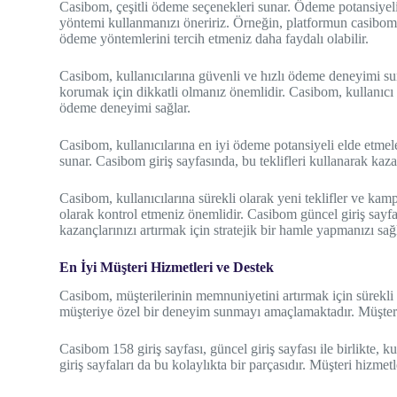
Casibom, çeşitli ödeme seçenekleri sunar. Ödeme potansiye
yöntemi kullanmanızı öneririz. Örneğin, platformun casibom gi
ödeme yöntemlerini tercih etmeniz daha faydalı olabilir.
Casibom, kullanıcılarına güvenli ve hızlı ödeme deneyimi su
korumak için dikkatli olmanız önemlidir. Casibom, kullanıcı v
ödeme deneyimi sağlar.
Casibom, kullanıcılarına en iyi ödeme potansiyeli elde etmeleri
sunar. Casibom giriş sayfasında, bu teklifleri kullanarak kazan
Casibom, kullanıcılarına sürekli olarak yeni teklifler ve kam
olarak kontrol etmeniz önemlidir. Casibom güncel giriş sayfası
kazançlarınızı artırmak için stratejik bir hamle yapmanızı sağ
En İyi Müşteri Hizmetleri ve Destek
Casibom, müşterilerinin memnuniyetini artırmak için sürekli 
müşteriye özel bir deneyim sunmayı amaçlamaktadır. Müşteri h
Casibom 158 giriş sayfası, güncel giriş sayfası ile birlikte, 
giriş sayfaları da bu kolaylıkta bir parçasıdır. Müşteri hizmetl