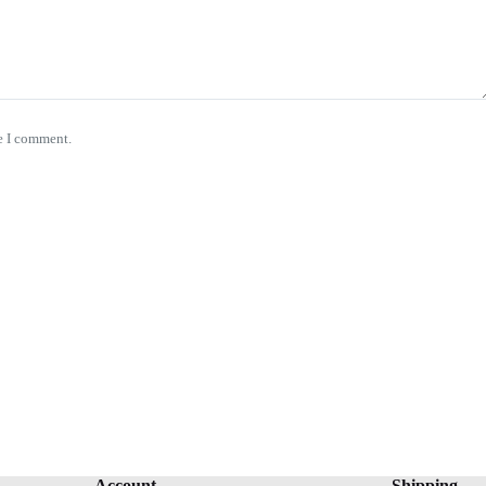
e I comment.
Account
Shipping