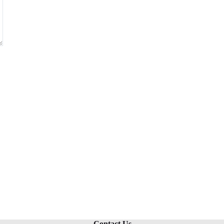
Contact Us