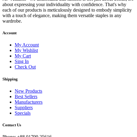
about expressing your individuality with confidence. That's why
each of our products is meticulously designed to embody simplicity
with a touch of elegance, making them versatile staples in any
wardrobe.
Account
My Account
My Wishlist
My Cart
Sing In
Check Out
Shipping
New Products
Best Sellers
Manufacturers
Suppliers
Specials
Contact Us
Phone: +88 01799 25616