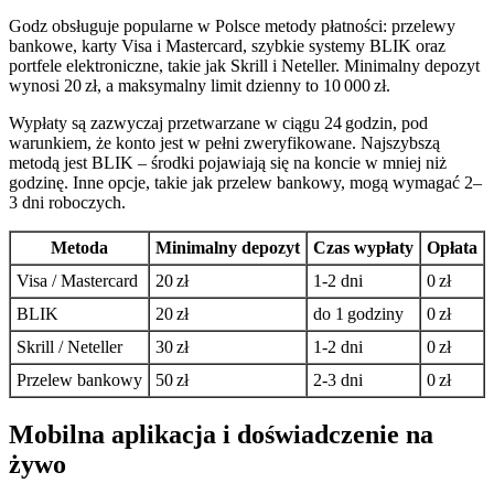
Godz obsługuje popularne w Polsce metody płatności: przelewy
bankowe, karty Visa i Mastercard, szybkie systemy BLIK oraz
portfele elektroniczne, takie jak Skrill i Neteller. Minimalny depozyt
wynosi 20 zł, a maksymalny limit dzienny to 10 000 zł.
Wypłaty są zazwyczaj przetwarzane w ciągu 24 godzin, pod
warunkiem, że konto jest w pełni zweryfikowane. Najszybszą
metodą jest BLIK – środki pojawiają się na koncie w mniej niż
godzinę. Inne opcje, takie jak przelew bankowy, mogą wymagać 2–
3 dni roboczych.
Metoda
Minimalny depozyt
Czas wypłaty
Opłata
Visa / Mastercard
20 zł
1‑2 dni
0 zł
BLIK
20 zł
do 1 godziny
0 zł
Skrill / Neteller
30 zł
1‑2 dni
0 zł
Przelew bankowy
50 zł
2‑3 dni
0 zł
Mobilna aplikacja i doświadczenie na
żywo