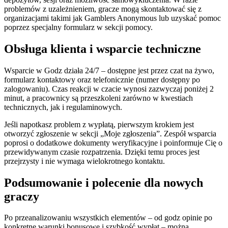
problemów z uzależnieniem, gracze mogą skontaktować się z
organizacjami takimi jak Gamblers Anonymous lub uzyskać pomoc
poprzez specjalny formularz w sekcji pomocy.
Obsługa klienta i wsparcie techniczne
Wsparcie w Godz działa 24/7 – dostępne jest przez czat na żywo,
formularz kontaktowy oraz telefonicznie (numer dostępny po
zalogowaniu). Czas reakcji w czacie wynosi zazwyczaj poniżej 2
minut, a pracownicy są przeszkoleni zarówno w kwestiach
technicznych, jak i regulaminowych.
Jeśli napotkasz problem z wypłatą, pierwszym krokiem jest
otworzyć zgłoszenie w sekcji „Moje zgłoszenia”. Zespół wsparcia
poprosi o dodatkowe dokumenty weryfikacyjne i poinformuje Cię o
przewidywanym czasie rozpatrzenia. Dzięki temu proces jest
przejrzysty i nie wymaga wielokrotnego kontaktu.
Podsumowanie i polecenie dla nowych
graczy
Po przeanalizowaniu wszystkich elementów – od godz opinie po
konkretne warunki bonusowe i szybkość wypłat – można