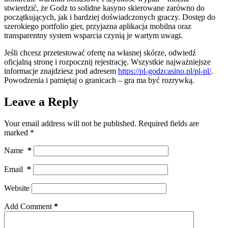
stwierdzić, że Godz to solidne kasyno skierowane zarówno do
początkujących, jak i bardziej doświadczonych graczy. Dostęp do
szerokiego portfolio gier, przyjazna aplikacja mobilna oraz
transparentny system wsparcia czynią je wartym uwagi.
Jeśli chcesz przetestować ofertę na własnej skórze, odwiedź
oficjalną stronę i rozpocznij rejestrację. Wszystkie najważniejsze
informacje znajdziesz pod adresem
https://pl-godzcasino.pl/pl-pl/
.
Powodzenia i pamiętaj o granicach – gra ma być rozrywką.
Leave a Reply
Your email address will not be published.
Required fields are
marked
*
Name
*
Email
*
Website
Add Comment
*