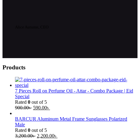
Alice Autumn, CEO
Products
7 Pieces Roll on Perfume Oil - Attar - Combo Package | Eid
Special
Rated
0
out of 5
900.00
৳
590.00
৳
BARCUR Aluminum Metal Frame Sunglasses Polarized
Male
Rated
0
out of 5
3,200.00
৳
2,200.00
৳