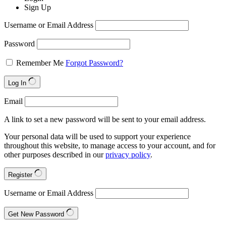
Sign Up
Username or Email Address
Password
Remember Me
Forgot Password?
Log In
Email
A link to set a new password will be sent to your email address.
Your personal data will be used to support your experience
throughout this website, to manage access to your account, and for
other purposes described in our
privacy policy
.
Register
Username or Email Address
Get New Password