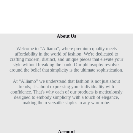
About Us
Welcome to “Alliamo”, where premium quality meets
affordability in the world of fashion. We're dedicated to
crafting modern, distinct, and unique pieces that elevate your
style without breaking the bank. Our philosophy revolves
around the belief that simplicity is the ultimate sophistication.
At “Alliamo” we understand that fashion is not just about
trends; it's about expressing your individuality with
confidence. That's why each of our products is meticulously
designed to embody simplicity with a touch of elegance,
making them versatile staples in any wardrobe.
Account