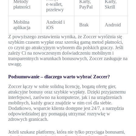
Metody
Karty,
Karty,
e‑wallet,
płatności
PayPal
Skrill
przelewy
Mobilna
Android i
Brak
Android
aplikacja
iOS
Z powyższego zestawienia wynika, że Zoccer wyróżnia się
szybkim czasem wypłat oraz szeroką gamą metod płatności,
co czyni go atrakcyjnym wyborem dla polskich graczy. Jeśli
zależy Ci na nowoczesnym doświadczeniu mobilnym i
transparentnych warunkach bonusowych, Zoccer zasługuje na
uwagę.
Podsumowanie – dlaczego warto wybrać Zoccer?
Zoccer łączy w sobie solidną licencję, bogatą ofertę gier,
atrakcyjne bonusy oraz szybkie wypłaty. Dzięki przyjaznemu
interfejsowi, zarówno na komputerze, jak i na urządzeniach
mobilnych, każdy gracz znajdzie w nim coś dla siebie.
Dodatkowo, wsparcie klienta dostępne jest 24/7, a narzędzia
odpowiedzialnej gry pomagają utrzymać rozrywkę w
zdrowych granicach.
Jeżeli szukasz platformy, która nie tylko przyciąga bonusami,