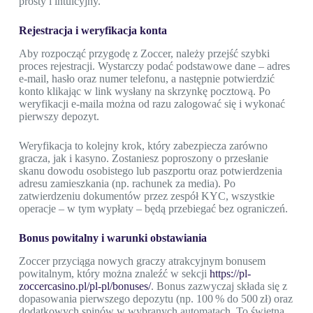
prosty i intuicyjny.
Rejestracja i weryfikacja konta
Aby rozpocząć przygodę z Zoccer, należy przejść szybki
proces rejestracji. Wystarczy podać podstawowe dane – adres
e‑mail, hasło oraz numer telefonu, a następnie potwierdzić
konto klikając w link wysłany na skrzynkę pocztową. Po
weryfikacji e‑maila można od razu zalogować się i wykonać
pierwszy depozyt.
Weryfikacja to kolejny krok, który zabezpiecza zarówno
gracza, jak i kasyno. Zostaniesz poproszony o przesłanie
skanu dowodu osobistego lub paszportu oraz potwierdzenia
adresu zamieszkania (np. rachunek za media). Po
zatwierdzeniu dokumentów przez zespół KYC, wszystkie
operacje – w tym wypłaty – będą przebiegać bez ograniczeń.
Bonus powitalny i warunki obstawiania
Zoccer przyciąga nowych graczy atrakcyjnym bonusem
powitalnym, który można znaleźć w sekcji
https://pl-
zoccercasino.pl/pl-pl/bonuses/
. Bonus zazwyczaj składa się z
dopasowania pierwszego depozytu (np. 100 % do 500 zł) oraz
dodatkowych spinów w wybranych automatach. To świetna