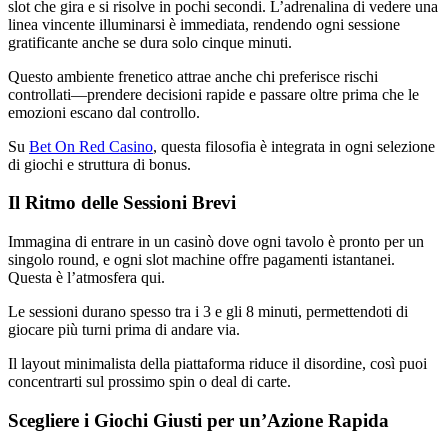
slot che gira e si risolve in pochi secondi. L’adrenalina di vedere una
linea vincente illuminarsi è immediata, rendendo ogni sessione
gratificante anche se dura solo cinque minuti.
Questo ambiente frenetico attrae anche chi preferisce rischi
controllati—prendere decisioni rapide e passare oltre prima che le
emozioni escano dal controllo.
Su
Bet On Red Casino
, questa filosofia è integrata in ogni selezione
di giochi e struttura di bonus.
Il Ritmo delle Sessioni Brevi
Immagina di entrare in un casinò dove ogni tavolo è pronto per un
singolo round, e ogni slot machine offre pagamenti istantanei.
Questa è l’atmosfera qui.
Le sessioni durano spesso tra i 3 e gli 8 minuti, permettendoti di
giocare più turni prima di andare via.
Il layout minimalista della piattaforma riduce il disordine, così puoi
concentrarti sul prossimo spin o deal di carte.
Scegliere i Giochi Giusti per un’Azione Rapida