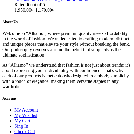
Rated
0
out of 5
1,950.00
৳
1,170.00
৳
About Us
Welcome to “Alliamo”, where premium quality meets affordability
in the world of fashion. We're dedicated to crafting modern, distinct,
and unique pieces that elevate your style without breaking the bank.
Our philosophy revolves around the belief that simplicity is the
ultimate sophistication.
At “Alliamo” we understand that fashion is not just about trends; it's
about expressing your individuality with confidence. That's why
each of our products is meticulously designed to embody simplicity
with a touch of elegance, making them versatile staples in any
wardrobe.
Account
My Account
My Wishlist
My Cart
Sing In
Check Out