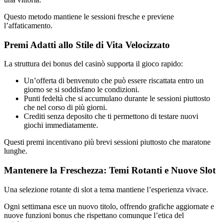
Questo metodo mantiene le sessioni fresche e previene
l’affaticamento.
Premi Adatti allo Stile di Vita Velocizzato
La struttura dei bonus del casinò supporta il gioco rapido:
Un’offerta di benvenuto che può essere riscattata entro un
giorno se si soddisfano le condizioni.
Punti fedeltà che si accumulano durante le sessioni piuttosto
che nel corso di più giorni.
Crediti senza deposito che ti permettono di testare nuovi
giochi immediatamente.
Questi premi incentivano più brevi sessioni piuttosto che maratone
lunghe.
Mantenere la Freschezza: Temi Rotanti e Nuove Slot
Una selezione rotante di slot a tema mantiene l’esperienza vivace.
Ogni settimana esce un nuovo titolo, offrendo grafiche aggiornate e
nuove funzioni bonus che rispettano comunque l’etica del