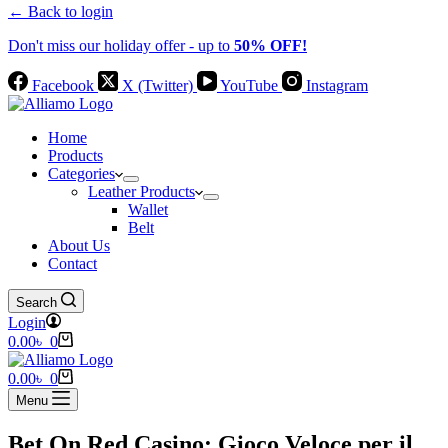
← Back to login
Don't miss our holiday offer - up to
50% OFF!
Facebook
X (Twitter)
YouTube
Instagram
Home
Products
Categories
Leather Products
Wallet
Belt
About Us
Contact
Search
Login
Shopping
0.00
৳
0
cart
Shopping
0.00
৳
0
cart
Menu
Bet On Red Casino: Gioco Veloce per il