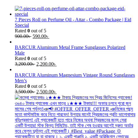
7 Pieces Roll on Perfume Oil - Attar - Combo Package | Eid
Special
Rated
0
out of 5
900.00
৳
590.00
৳
BARCUR Aluminum Metal Frame Sunglasses Polarized
Male
Rated
0
out of 5
3,200.00
৳
2,200.00
৳
BARCUR Aluminum Magnesium Vintage Round Sunglasses
Men’s
Rated
0
out of 5
3,500.00
৳
2,500.00
৳