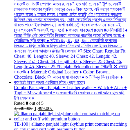
Combo Package - Panjabi + Leather wallet + Watch + Attar +
Tupi + Miswak কম্বো প্যাকেজঃ পাঞ্জাবি লেদারের ওয়ালেট আতর হাত ঘড়ি
টুপি মেসওয়াক
Rated
0
out of 5
3,640.00
৳
1,999.00
৳
TE-100 | alliamo panjabi light skyblue print contrast matching
on collar and cuff with premium button