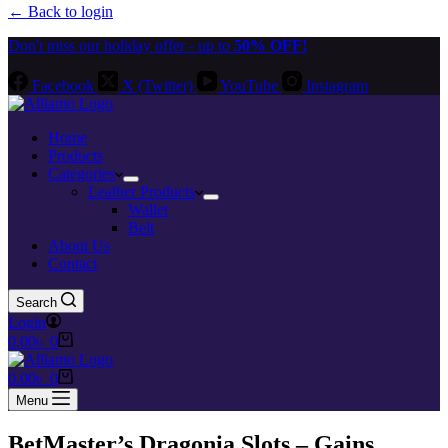
← Back to login
Don't miss our holiday offer - up to
50% OFF!
Facebook
X (Twitter)
YouTube
Instagram
Home
Products
Categories
Leather Products
Wallet
Belt
About Us
Contact
Search
Login
Shopping
0.00
৳
0
cart
Shopping
0.00
৳
0
cart
Menu
BetMaster’s Dragonia Slots – Gains