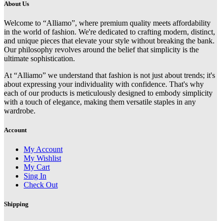
About Us
Welcome to “Alliamo”, where premium quality meets affordability
in the world of fashion. We're dedicated to crafting modern, distinct,
and unique pieces that elevate your style without breaking the bank.
Our philosophy revolves around the belief that simplicity is the
ultimate sophistication.
At “Alliamo” we understand that fashion is not just about trends; it's
about expressing your individuality with confidence. That's why
each of our products is meticulously designed to embody simplicity
with a touch of elegance, making them versatile staples in any
wardrobe.
Account
My Account
My Wishlist
My Cart
Sing In
Check Out
Shipping