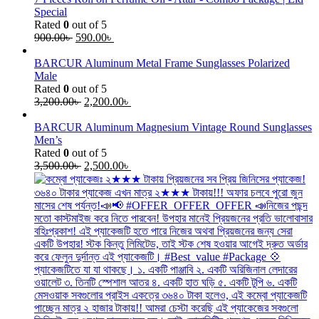
Special
Rated
0
out of 5
900.00
৳
590.00
৳
BARCUR Aluminum Metal Frame Sunglasses Polarized
Male
Rated
0
out of 5
3,200.00
৳
2,200.00
৳
BARCUR Aluminum Magnesium Vintage Round Sunglasses
Men’s
Rated
0
out of 5
3,500.00
৳
2,500.00
৳