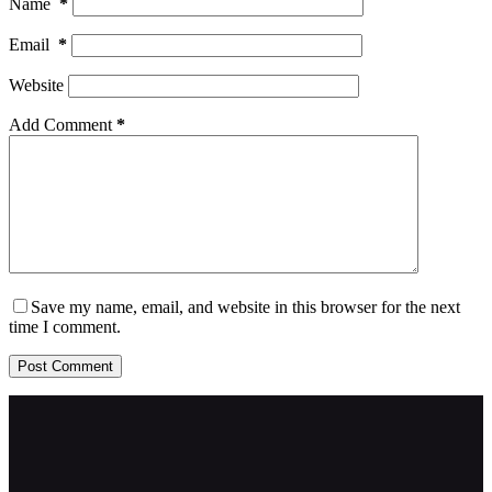
Name
*
Email
*
Website
Add Comment
*
Save my name, email, and website in this browser for the next
time I comment.
Post Comment