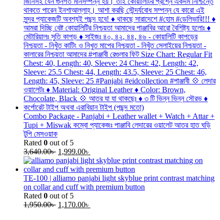
Combo Package - Panjabi + Leather wallet + Watch + Attar +
Tupi + Miswak কম্বো প্যাকেজঃ পাঞ্জাবি লেদারের ওয়ালেট আতর হাত ঘড়ি
টুপি মেসওয়াক
Rated
0
out of 5
3,640.00
৳
1,999.00
৳
TE-100 | alliamo panjabi light skyblue print contrast matching
on collar and cuff with premium button
Rated
0
out of 5
1,950.00
৳
1,170.00
৳