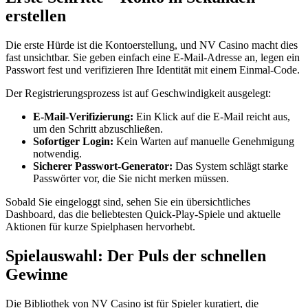
erstellen
Die erste Hürde ist die Kontoerstellung, und NV Casino macht dies
fast unsichtbar. Sie geben einfach eine E‑Mail-Adresse an, legen ein
Passwort fest und verifizieren Ihre Identität mit einem Einmal‑Code.
Der Registrierungsprozess ist auf Geschwindigkeit ausgelegt:
E-Mail‑Verifizierung:
Ein Klick auf die E‑Mail reicht aus,
um den Schritt abzuschließen.
Sofortiger Login:
Kein Warten auf manuelle Genehmigung
notwendig.
Sicherer Passwort‑Generator:
Das System schlägt starke
Passwörter vor, die Sie nicht merken müssen.
Sobald Sie eingeloggt sind, sehen Sie ein übersichtliches
Dashboard, das die beliebtesten Quick‑Play‑Spiele und aktuelle
Aktionen für kurze Spielphasen hervorhebt.
Spielauswahl: Der Puls der schnellen
Gewinne
Die Bibliothek von NV Casino ist für Spieler kuratiert, die