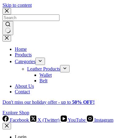
Skip to content
No
results
Home
Products
Categories
Leather Products
Wallet
Belt
About Us
Contact
Don't miss our holiday offer - up to
50% OFF!
Explore Shop
Facebook
X (Twitter)
YouTube
Instagram
Login