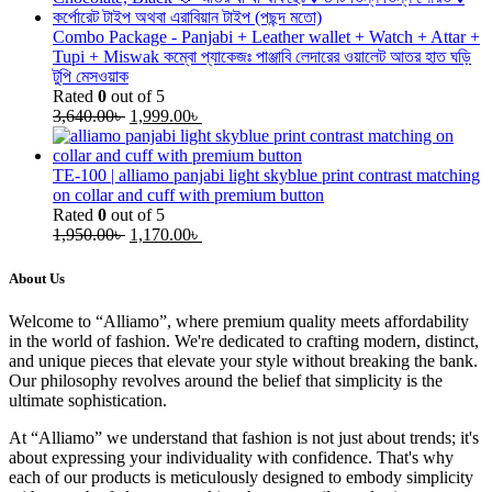
Combo Package - Panjabi + Leather wallet + Watch + Attar +
Tupi + Miswak কম্বো প্যাকেজঃ পাঞ্জাবি লেদারের ওয়ালেট আতর হাত ঘড়ি
টুপি মেসওয়াক
Rated
0
out of 5
3,640.00
৳
1,999.00
৳
TE-100 | alliamo panjabi light skyblue print contrast matching
on collar and cuff with premium button
Rated
0
out of 5
1,950.00
৳
1,170.00
৳
About Us
Welcome to “Alliamo”, where premium quality meets affordability
in the world of fashion. We're dedicated to crafting modern, distinct,
and unique pieces that elevate your style without breaking the bank.
Our philosophy revolves around the belief that simplicity is the
ultimate sophistication.
At “Alliamo” we understand that fashion is not just about trends; it's
about expressing your individuality with confidence. That's why
each of our products is meticulously designed to embody simplicity