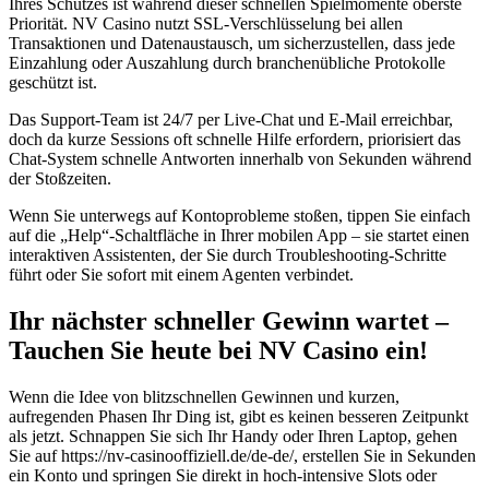
Ihres Schutzes ist während dieser schnellen Spielmomente oberste
Priorität. NV Casino nutzt SSL‑Verschlüsselung bei allen
Transaktionen und Datenaustausch, um sicherzustellen, dass jede
Einzahlung oder Auszahlung durch branchenübliche Protokolle
geschützt ist.
Das Support‑Team ist 24/7 per Live‑Chat und E‑Mail erreichbar,
doch da kurze Sessions oft schnelle Hilfe erfordern, priorisiert das
Chat‑System schnelle Antworten innerhalb von Sekunden während
der Stoßzeiten.
Wenn Sie unterwegs auf Kontoprobleme stoßen, tippen Sie einfach
auf die „Help“-Schaltfläche in Ihrer mobilen App – sie startet einen
interaktiven Assistenten, der Sie durch Troubleshooting‑Schritte
führt oder Sie sofort mit einem Agenten verbindet.
Ihr nächster schneller Gewinn wartet –
Tauchen Sie heute bei NV Casino ein!
Wenn die Idee von blitzschnellen Gewinnen und kurzen,
aufregenden Phasen Ihr Ding ist, gibt es keinen besseren Zeitpunkt
als jetzt. Schnappen Sie sich Ihr Handy oder Ihren Laptop, gehen
Sie auf https://nv-casinooffiziell.de/de-de/, erstellen Sie in Sekunden
ein Konto und springen Sie direkt in hoch‑intensive Slots oder