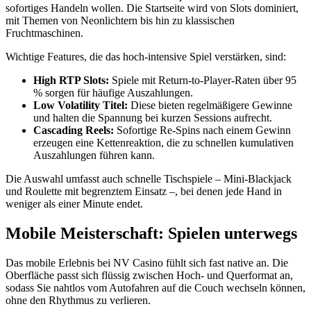
sofortiges Handeln wollen. Die Startseite wird von Slots dominiert,
mit Themen von Neonlichtern bis hin zu klassischen
Fruchtmaschinen.
Wichtige Features, die das hoch‑intensive Spiel verstärken, sind:
High RTP Slots:
Spiele mit Return-to-Player‑Raten über 95
% sorgen für häufige Auszahlungen.
Low Volatility Titel:
Diese bieten regelmäßigere Gewinne
und halten die Spannung bei kurzen Sessions aufrecht.
Cascading Reels:
Sofortige Re‑Spins nach einem Gewinn
erzeugen eine Kettenreaktion, die zu schnellen kumulativen
Auszahlungen führen kann.
Die Auswahl umfasst auch schnelle Tischspiele – Mini‑Blackjack
und Roulette mit begrenztem Einsatz –, bei denen jede Hand in
weniger als einer Minute endet.
Mobile Meisterschaft: Spielen unterwegs
Das mobile Erlebnis bei NV Casino fühlt sich fast native an. Die
Oberfläche passt sich flüssig zwischen Hoch‑ und Querformat an,
sodass Sie nahtlos vom Autofahren auf die Couch wechseln können,
ohne den Rhythmus zu verlieren.