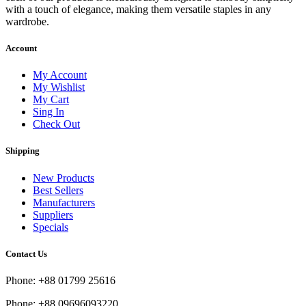
with a touch of elegance, making them versatile staples in any
wardrobe.
Account
My Account
My Wishlist
My Cart
Sing In
Check Out
Shipping
New Products
Best Sellers
Manufacturers
Suppliers
Specials
Contact Us
Phone: +88 01799 25616
Phone: +88 09696093220