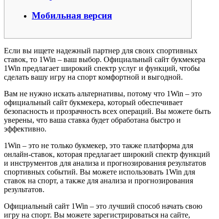
Мобильная версия
Если вы ищете надежный партнер для своих спортивных
ставок, то 1Win – ваш выбор. Официальный сайт букмекера
1Win предлагает широкий спектр услуг и функций, чтобы
сделать вашу игру на спорт комфортной и выгодной.
Вам не нужно искать альтернативы, потому что 1Win – это
официальный сайт букмекера, который обеспечивает
безопасность и прозрачность всех операций. Вы можете быть
уверены, что ваша ставка будет обработана быстро и
эффективно.
1Win – это не только букмекер, это также платформа для
онлайн-ставок, которая предлагает широкий спектр функций
и инструментов для анализа и прогнозирования результатов
спортивных событий. Вы можете использовать 1Win для
ставок на спорт, а также для анализа и прогнозирования
результатов.
Официальный сайт 1Win – это лучший способ начать свою
игру на спорт. Вы можете зарегистрироваться на сайте,