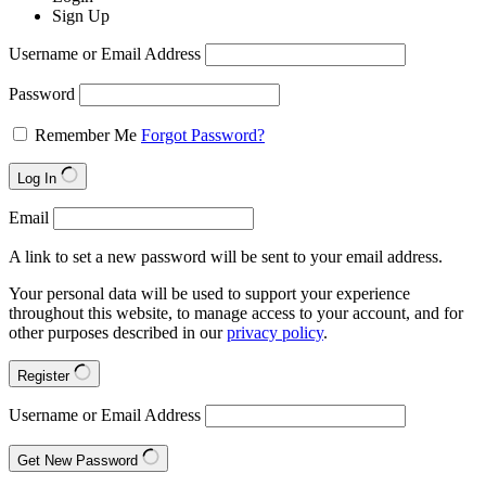
Sign Up
Username or Email Address
Password
Remember Me
Forgot Password?
Log In
Email
A link to set a new password will be sent to your email address.
Your personal data will be used to support your experience
throughout this website, to manage access to your account, and for
other purposes described in our
privacy policy
.
Register
Username or Email Address
Get New Password