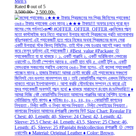
Men’s
Rated
0
out of 5
3,500.00
৳
2,500.00
৳